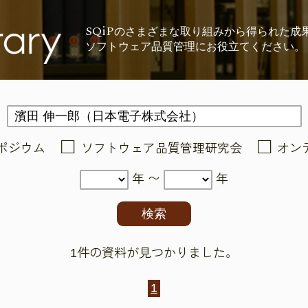
SQiP
の
さまざまな取り組みから
得られた成
ソフトウェア品質管理に
お役立てください。
ポジウム
ソフトウェア品質管理研究会
オン
年 〜
年
1件の資料が見つかりました。
1