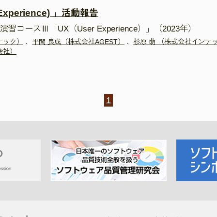
xperience) 」活動報告
ースⅢ「UX（User Experience）」（2023年）
テック）
、
平間 良成（株式会社AGEST）
、
杉原 萌 （株式会社インテ
会社）
1