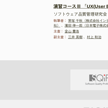
演習コースⅢ 「UX(User E
ソフトウェア品質管理研究会 演習コ
執筆者：
常塚 千秋（株式会社イン
社）
、
濱田 伸一郎（日本電子株式
主査：
金山 豊浩
副主査：
三井 英樹
、
村上 和治