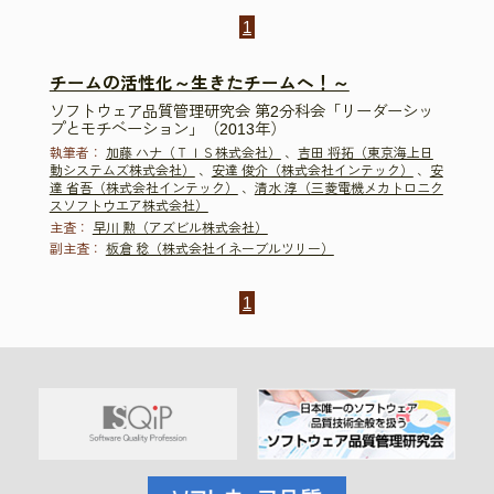
1
チームの活性化～生きたチームへ！～
ソフトウェア品質管理研究会 第2分科会「リーダーシッ
プとモチベーション」（2013年）
執筆者：
加藤 ハナ（ＴＩＳ株式会社）
、
吉田 将拓（東京海上日
動システムズ株式会社）
、
安達 俊介（株式会社インテック）
、
安
達 省吾（株式会社インテック）
、
清水 淳（三菱電機メカトロニク
スソフトウエア株式会社）
主査：
早川 勲（アズビル株式会社）
副主査：
板倉 稔（株式会社イネーブルツリー）
1