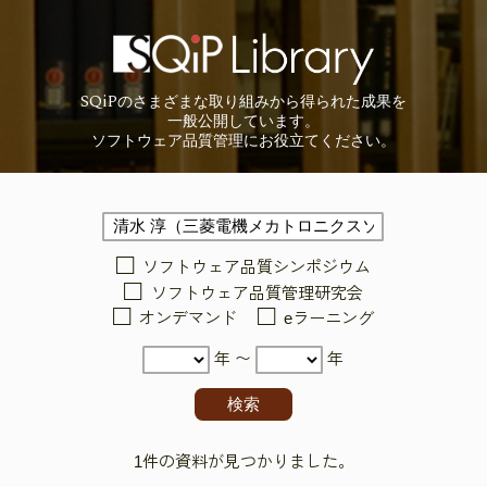
SQiP
の
さまざまな取り組みから
得られた成果を
一般公開しています。
ソフトウェア品質管理に
お役立てください。
ソフトウェア品質シンポジウム
ソフトウェア品質管理研究会
オンデマンド
eラーニング
年 〜
年
1件の資料が見つかりました。