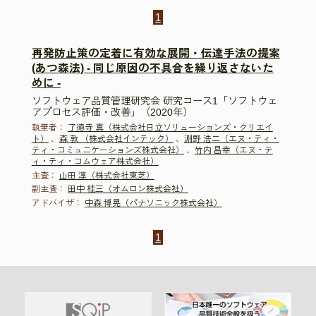
1
再発防止策の定着に有効な展開・伝達手法の提案
(あつ森法) - 同じ原因の不具合を繰り返さないた
めに -
ソフトウェア品質管理研究会 研究コース1「ソフトウェ
アプロセス評価・改善」（2020年）
執筆者：
了徳寺 真（株式会社日立ソリューションズ・クリエイ
ト）
、
森 敦 （株式会社インテック）
、
淵野 浩二（エヌ・ティ・
ティ・コミュニケーションズ株式会社）
、
竹内 昌幸（エヌ・テ
ィ・ティ・コムウェア株式会社）
主査：
山田 淳（株式会社東芝）
副主査：
田中 桂三（オムロン株式会社）
アドバイザ：
中森 博晃（パナソニック株式会社）
1