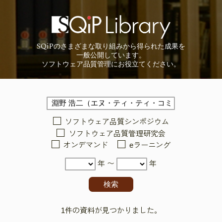
SQiP
の
さまざまな取り組みから
得られた成果を
一般公開しています。
ソフトウェア品質管理に
お役立てください。
ソフトウェア品質シンポジウム
ソフトウェア品質管理研究会
オンデマンド
eラーニング
年 〜
年
1件の資料が見つかりました。