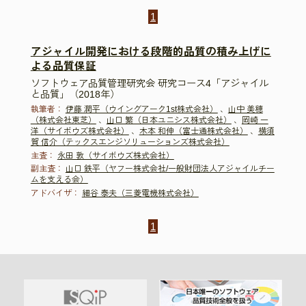
1
アジャイル開発における段階的品質の積み上げに
よる品質保証
ソフトウェア品質管理研究会 研究コース4「アジャイル
と品質」（2018年）
執筆者：
伊藤 潤平（ウイングアーク1st株式会社）
、
山中 美穂
（株式会社東芝）
、
山口 繁（日本ユニシス株式会社）
、
岡崎 一
洋（サイボウズ株式会社）
、
木本 和伸（富士通株式会社）
、
横須
賀 信介（テックスエンジソリューションズ株式会社）
主査：
永田 敦（サイボウズ株式会社）
副主査：
山口 鉄平（ヤフー株式会社/一般財団法人アジャイルチー
ムを支える会）
アドバイザ：
細谷 泰夫（三菱電機株式会社）
1