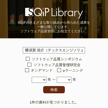
SQiP
の
さまざまな取り組みから
得られた成果を
一般公開しています。
ソフトウェア品質管理に
お役立てください。
ソフトウェア品質シンポジウム
ソフトウェア品質管理研究会
オンデマンド
eラーニング
年 〜
年
1件の資料が見つかりました。