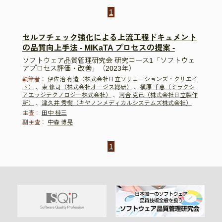
1
セルフチェック強化による上流工程ドキュメント
の品質向上手法 - MIKaTA プロセスの提案 -
ソフトウェア品質管理研究会 研究コース1「ソフトウェ
アプロセス評価・改善」（2023年）
執筆者：
伊佐治 有造（株式会社日立ソリューションズ・クリエイ
ト）
、
東 修司（株式会社オージス総研）
、
槇原 千恵（ミラクシ
アエッジテクノロジー株式会社）
、
河合 克己（株式会社日立製作
所）
、
津久井 秀樹（キヤノンメディカルシステムズ株式会社）
主査：
田中 桂三
副主査：
中森 博晃
1