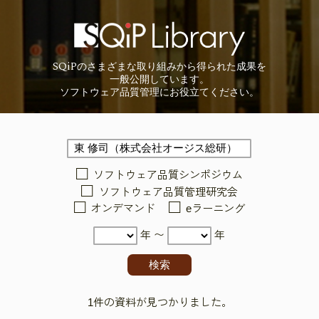
SQiP
の
さまざまな取り組みから
得られた成果を
一般公開しています。
ソフトウェア品質管理に
お役立てください。
ソフトウェア品質シンポジウム
ソフトウェア品質管理研究会
オンデマンド
eラーニング
年 〜
年
1件の資料が見つかりました。