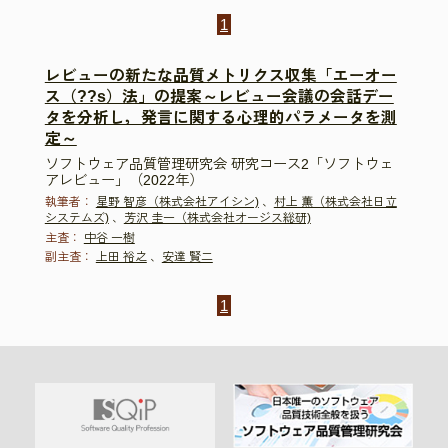
1
レビューの新たな品質メトリクス収集「エーオー
ス（??s）法」の提案～レビュー会議の会話デー
タを分析し，発言に関する心理的パラメータを測
定～
ソフトウェア品質管理研究会 研究コース2「ソフトウェ
アレビュー」（2022年）
執筆者：
星野 智彦（株式会社アイシン)
、
村上 薫（株式会社日立
システムズ)
、
芳沢 圭一（株式会社オージス総研)
主査：
中谷 一樹
副主査：
上田 裕之
、
安達 賢二
1