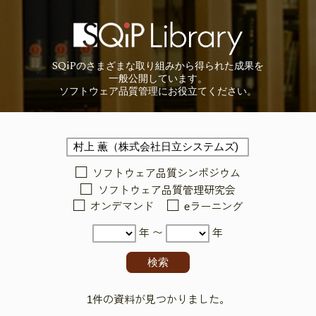
SQiP
の
さまざまな取り組みから
得られた成果を
一般公開しています。
ソフトウェア品質管理に
お役立てください。
ソフトウェア品質シンポジウム
ソフトウェア品質管理研究会
オンデマンド
eラーニング
年 〜
年
1件の資料が見つかりました。