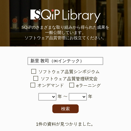
SQiP
の
さまざまな取り組みから
得られた成果を
一般公開しています。
ソフトウェア品質管理に
お役立てください。
ソフトウェア品質シンポジウム
ソフトウェア品質管理研究会
オンデマンド
eラーニング
年 〜
年
1件の資料が見つかりました。