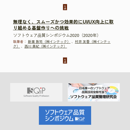
1
無理なく、スムーズかつ効果的にUI/UX向上に取
り組める基盤作りへの挑戦
ソフトウェア品質シンポジウム2020（2020年）
執筆者：
新里 敦司（㈱インテック）
、
村井 友香（㈱インテッ
ク）
、
西川 美紀（㈱インテック）
1