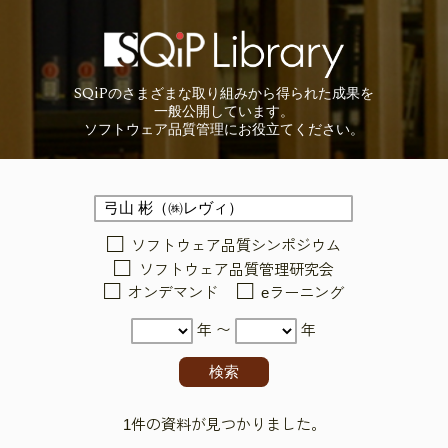
SQiP
の
さまざまな取り組みから
得られた成果を
一般公開しています。
ソフトウェア品質管理に
お役立てください。
ソフトウェア品質シンポジウム
ソフトウェア品質管理研究会
オンデマンド
eラーニング
年 〜
年
1件の資料が見つかりました。