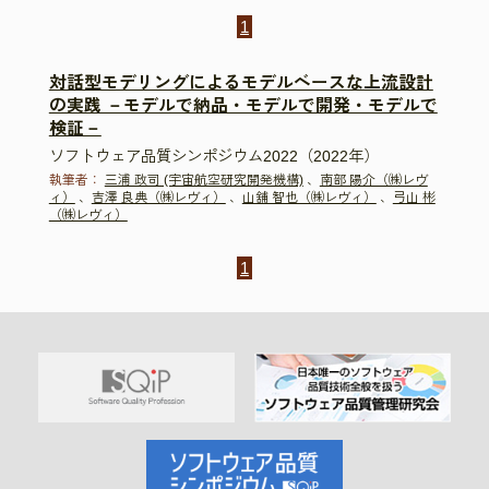
1
対話型モデリングによるモデルベースな上流設計
の実践 －モデルで納品・モデルで開発・モデルで
検証－
ソフトウェア品質シンポジウム2022（2022年）
執筆者：
三浦 政司 (宇宙航空研究開発機構)
、
南部 陽介（㈱レヴ
ィ）
、
吉澤 良典（㈱レヴィ）
、
山舖 智也（㈱レヴィ）
、
弓山 彬
（㈱レヴィ）
1