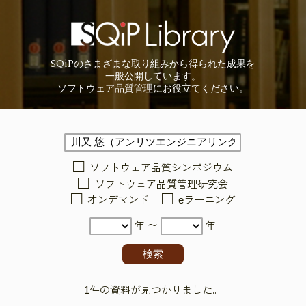
SQiP
の
さまざまな取り組みから
得られた成果を
一般公開しています。
ソフトウェア品質管理に
お役立てください。
ソフトウェア品質シンポジウム
ソフトウェア品質管理研究会
オンデマンド
eラーニング
年 〜
年
1件の資料が見つかりました。