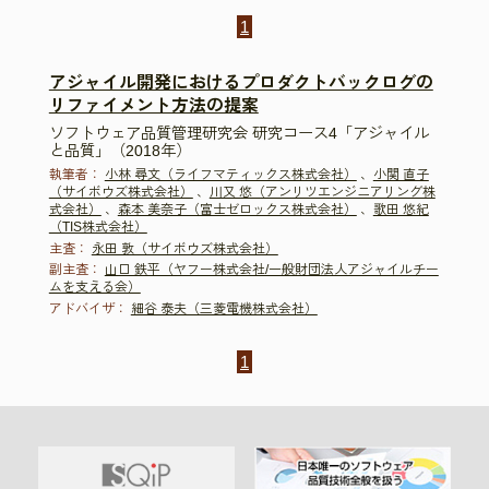
1
アジャイル開発におけるプロダクトバックログの
リファイメント方法の提案
ソフトウェア品質管理研究会 研究コース4「アジャイル
と品質」（2018年）
執筆者：
小林 尋文（ライフマティックス株式会社）
、
小関 直子
（サイボウズ株式会社）
、
川又 悠（アンリツエンジニアリング株
式会社）
、
森本 美奈子（富士ゼロックス株式会社）
、
歌田 悠紀
（TIS株式会社）
主査：
永田 敦（サイボウズ株式会社）
副主査：
山口 鉄平（ヤフー株式会社/一般財団法人アジャイルチー
ムを支える会）
アドバイザ：
細谷 泰夫（三菱電機株式会社）
1