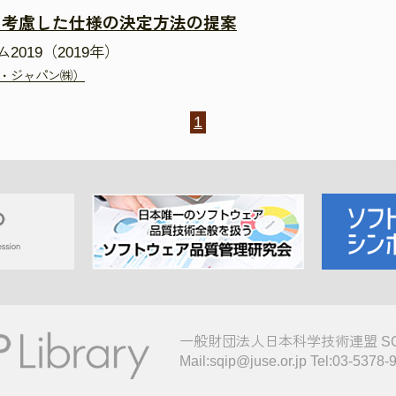
を考慮した仕様の決定方法の提案
019（2019年）
ア・ジャパン㈱）
1
一般財団法人日本科学技術連盟 S
Mail:sqip@juse.or.jp Tel:03-5378-