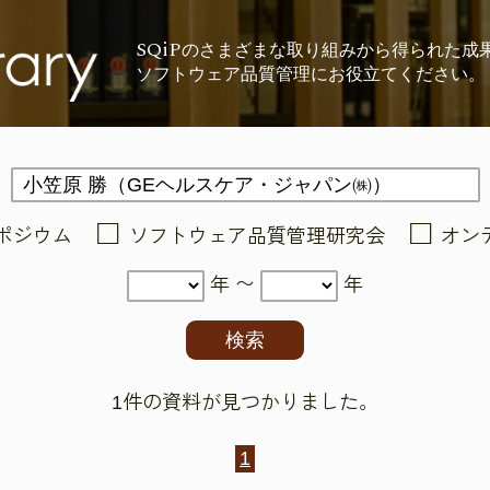
SQiP
の
さまざまな取り組みから
得られた成
ソフトウェア品質管理に
お役立てください。
ポジウム
ソフトウェア品質管理研究会
オン
年 〜
年
1件の資料が見つかりました。
1