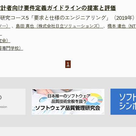
設計者向け要件定義ガイドラインの提案と評価
研究コース5「要求と仕様のエンジニアリング」（2019年
ソー）
、
島田 真也（株式会社日立ソリューションズ）
、
橋本 達也（N
）
究会）
等専門学校）
1