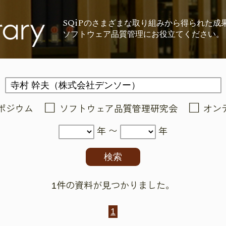
SQiP
の
さまざまな取り組みから
得られた成
ソフトウェア品質管理に
お役立てください。
ポジウム
ソフトウェア品質管理研究会
オン
年 〜
年
1件の資料が見つかりました。
1