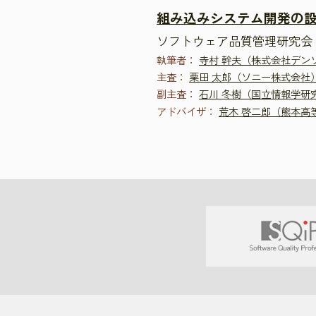
組み込みシステム開発の
ソフトウェア品質管理研究会 
執筆者：
寺村 幹夫（株式会社デン
主査：
栗田 太郎（ソニー株式会社
副主査：
石川 冬樹（国立情報学研
アドバイザ：
荒木 啓二郎（熊本高