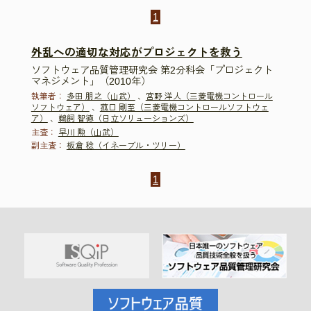
1
外乱への適切な対応がプロジェクトを救う
ソフトウェア品質管理研究会 第2分科会「プロジェクト
マネジメント」（2010年）
執筆者：
多田 朋之（山武）
、
宮野 洋人（三菱電機コントロール
ソフトウェア）
、
菰口 剛至（三菱電機コントロールソフトウェ
ア）
、
鵜飼 智徳（日立ソリューションズ）
主査：
早川 勲（山武）
副主査：
板倉 稔（イネーブル・ツリー）
1