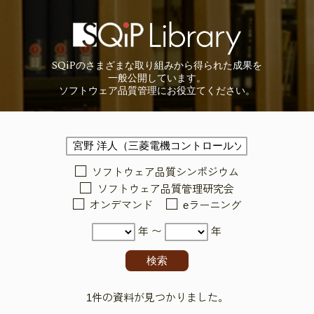
SQiP
の
さまざまな取り組みから
得られた成果を
一般公開しています。
ソフトウェア品質管理に
お役立てください。
ソフトウェア品質シンポジウム
ソフトウェア品質管理研究会
オンデマンド
eラーニング
年 〜
年
1件の資料が見つかりました。