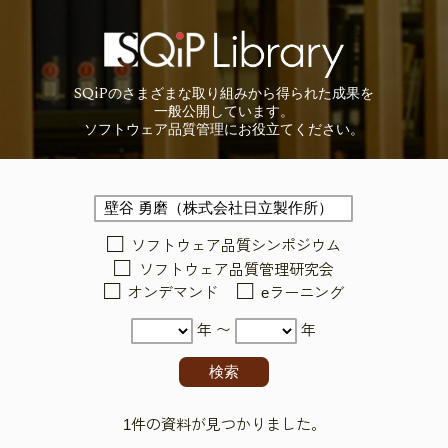
SQiP
の
さまざまな取り組みから
得られた成果を
一般公開しています。
ソフトウェア品質管理に
お役立てください。
ソフトウェア品質シンポジウム
ソフトウェア品質管理研究会
オンデマンド
eラーニング
年 〜
年
1件の資料が見つかりました。