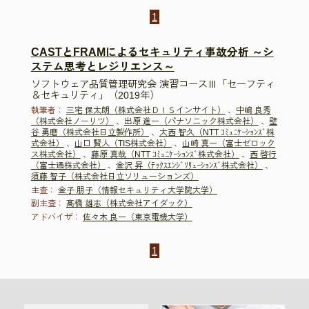
1
CASTとFRAMによるセキュリティ事故分析 ～シ
ステム思考とレジリエンス～
ソフトウェア品質管理研究会 演習コースⅢ「セーフティ
＆セキュリティ」（2019年）
執筆者：
三宅 保太朗（株式会社ＤＩＳインサイト）
、
中嶋 良秀
（株式会社ノーリツ）
、
出原 進一（パナソニック株式会社）
、
壁
谷 勇磨（株式会社日立製作所）
、
大西 智久（NTT ｺﾐｭﾆｹｰｼｮﾝｽﾞ株
式会社）
、
山口 賢人（TIS株式会社）
、
山崎 真一（富士ゼロック
ス株式会社）
、
藤原 真哉（NTT ｺﾐｭﾆｹｰｼｮﾝｽﾞ株式会社）
、
西 啓行
（富士通株式会社）
、
金沢 昇（ﾃｯｸｽｴﾝｼﾞｿﾘｭｰｼｮﾝｽﾞ株式会社）
、
須藤 智子（株式会社日立ソリューションズ）
主査：
金子 朋子（情報セキュリティ大学院大学）
副主査：
髙橋 雄志（株式会社アイダック）
アドバイザ：
佐々木 良一（東京電機大学）
1