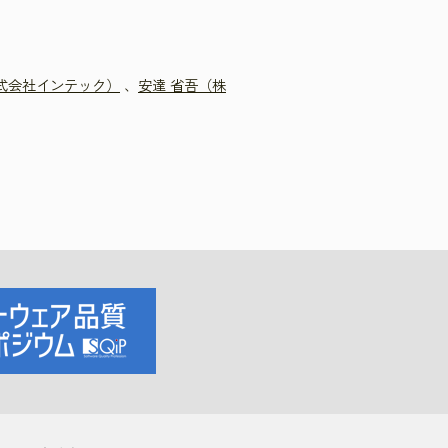
）
式会社インテック）
、
安達 省吾（株