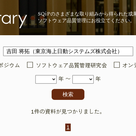
SQiP
の
さまざまな取り組みから
得られた成
ソフトウェア品質管理に
お役立てください。
ポジウム
ソフトウェア品質管理研究会
オン
年 〜
年
1件の資料が見つかりました。
1