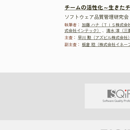
チームの活性化～生きた
ソフトウェア品質管理研究会 
執筆者：
加藤 ハナ（ＴＩＳ株式会
式会社インテック）
、
清水 淳（三
主査：
早川 勲（アズビル株式会社
副主査：
板倉 稔（株式会社イネー