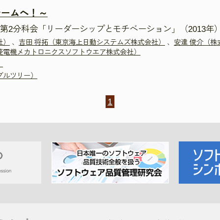
チームへ！～
第2分科会「リーダーシップとモチベーション」（2013年
社）
、
吉田 将拓（東京海上日動システムズ株式会社）
、
安達 俊介（株
菱電機メカトロニクスソフトウエア株式会社）
）
ブルツリー）
1