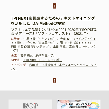
1
TPI NEXTを促進するためのテキストマイニング
を活用した IDA-Methodの提案
ソフトウェア品質シンポジウム2021 2020年度SQiP研究
会 研究コース3「ソフトウェアテスト」（2021年）
執筆者：
中原 英隆（キヤノン㈱）
、
今宿 智仁（ウイングアク１
ｓｔ㈱）
、
千代 出（日本電子㈱）
、
岡内 佑樹（㈱ｆｅａｔ）
、
西田 尚弘 (㈱日新システムズ)
、
金田 直純
、
髙山 翔太（㈱リンク
レア）
主査：
喜多 義弘（長崎県立大学）
副主査：
上田 和樹（日本ナレッジ㈱）
アドバイザ：
秋山 浩一（株式会社日本ウィルテックソリューショ
ン）
1