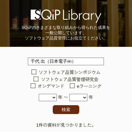
SQiP
の
さまざまな取り組みから
得られた成果を
一般公開しています。
ソフトウェア品質管理に
お役立てください。
ソフトウェア品質シンポジウム
ソフトウェア品質管理研究会
オンデマンド
eラーニング
年 〜
年
1件の資料が見つかりました。