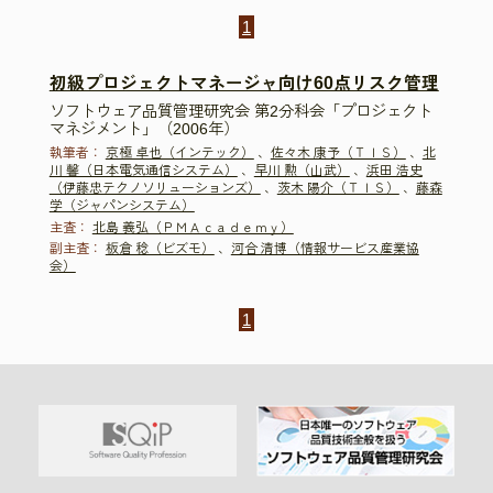
1
初級プロジェクトマネージャ向け60点リスク管理
ソフトウェア品質管理研究会 第2分科会「プロジェクト
マネジメント」（2006年）
執筆者：
京極 卓也（インテック）
、
佐々木 康予（ＴＩＳ）
、
北
川 馨（日本電気通信システム）
、
早川 勲（山武）
、
浜田 浩史
（伊藤忠テクノソリューションズ）
、
茨木 陽介（ＴＩＳ）
、
藤森
学（ジャパンシステム）
主査：
北島 義弘（ＰＭＡｃａｄｅｍｙ）
副主査：
板倉 稔（ビズモ）
、
河合 清博（情報サービス産業協
会）
1