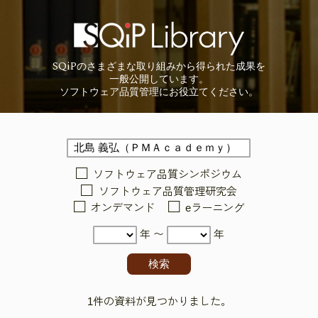
SQiP
の
さまざまな取り組みから
得られた成果を
一般公開しています。
ソフトウェア品質管理に
お役立てください。
ソフトウェア品質シンポジウム
ソフトウェア品質管理研究会
オンデマンド
eラーニング
年 〜
年
1件の資料が見つかりました。