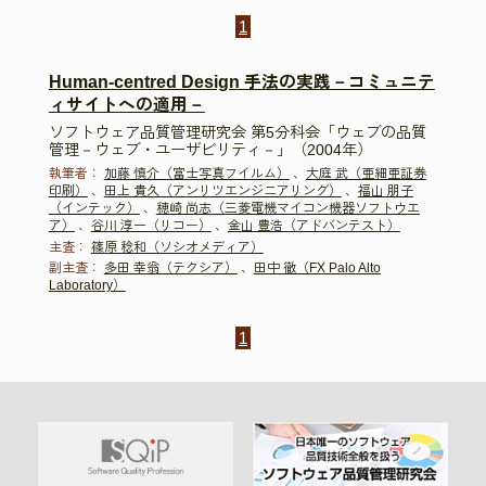
1
Human-centred Design 手法の実践－コミュニテ
ィサイトへの適用－
ソフトウェア品質管理研究会 第5分科会「ウェブの品質
管理－ウェブ・ユーザビリティ－」（2004年）
執筆者：
加藤 慎介（富士写真フイルム）
、
大庭 武（亜細亜証券
印刷）
、
田上 貴久（アンリツエンジニアリング）
、
福山 朋子
（インテック）
、
穂崎 尚志（三菱電機マイコン機器ソフトウエ
ア）
、
谷川 淳一（リコー）
、
金山 豊浩（アドバンテスト）
主査：
篠原 稔和（ソシオメディア）
副主査：
多田 幸翁（テクシア）
、
田中 徹（FX Palo Alto
Laboratory）
1