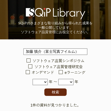
SQiP
の
さまざまな取り組みから
得られた成果を
一般公開しています。
ソフトウェア品質管理に
お役立てください。
ソフトウェア品質シンポジウム
ソフトウェア品質管理研究会
オンデマンド
eラーニング
年 〜
年
1件の資料が見つかりました。