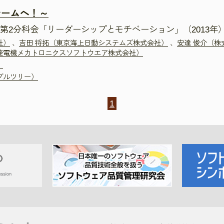
チームへ！～
第2分科会「リーダーシップとモチベーション」（2013年
社）
、
吉田 将拓（東京海上日動システムズ株式会社）
、
安達 俊介（株
菱電機メカトロニクスソフトウエア株式会社）
）
ブルツリー）
1