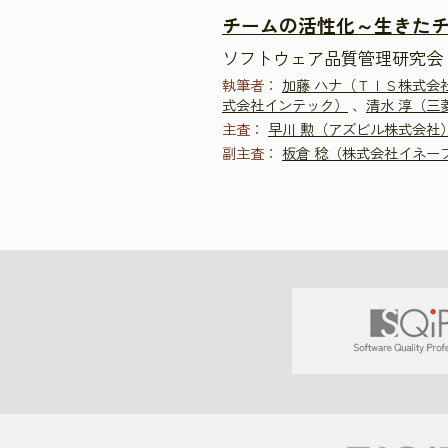
チームの活性化～生きた
ソフトウェア品質管理研究会 
執筆者：
加藤 ハナ（ＴＩＳ株式会
式会社インテック）
、
清水 淳（三
主査：
早川 勲（アズビル株式会社
副主査：
板倉 稔（株式会社イネー