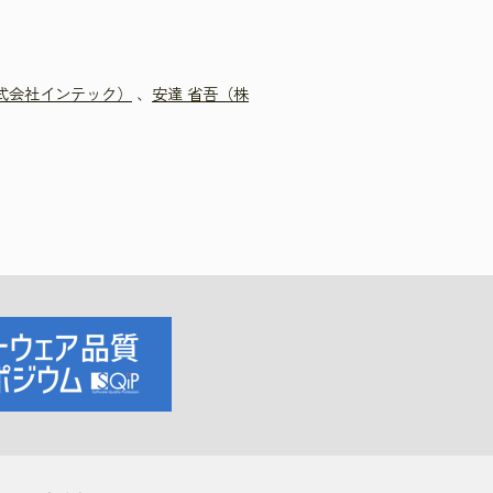
）
式会社インテック）
、
安達 省吾（株