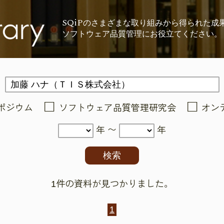
SQiP
の
さまざまな取り組みから
得られた成
ソフトウェア品質管理に
お役立てください。
ポジウム
ソフトウェア品質管理研究会
オン
年 〜
年
1件の資料が見つかりました。
1