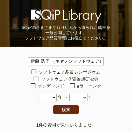
SQiP
の
さまざまな取り組みから
得られた成果を
一般公開しています。
ソフトウェア品質管理に
お役立てください。
ソフトウェア品質シンポジウム
ソフトウェア品質管理研究会
オンデマンド
eラーニング
年 〜
年
1件の資料が見つかりました。