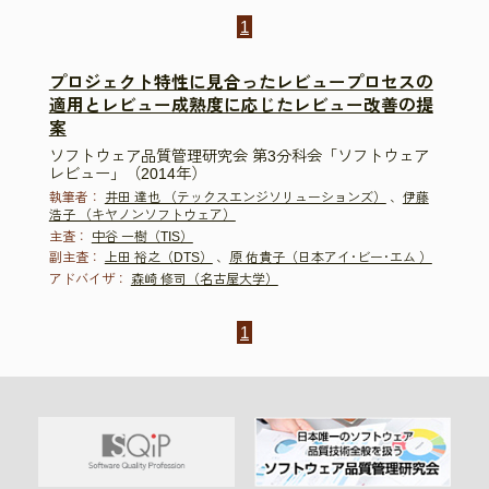
1
プロジェクト特性に見合ったレビュープロセスの
適用とレビュー成熟度に応じたレビュー改善の提
案
ソフトウェア品質管理研究会 第3分科会「ソフトウェア
レビュー」（2014年）
執筆者：
井田 達也 （テックスエンジソリューションズ）
、
伊藤
浩子 （キヤノンソフトウェア）
主査：
中谷 一樹（TIS）
副主査：
上田 裕之（DTS）
、
原 佑貴子（日本アイ･ビー･エム ）
アドバイザ：
森崎 修司（名古屋大学）
1