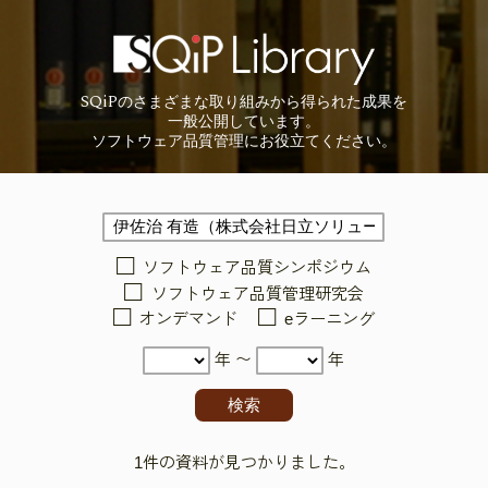
SQiP
の
さまざまな取り組みから
得られた成果を
一般公開しています。
ソフトウェア品質管理に
お役立てください。
ソフトウェア品質シンポジウム
ソフトウェア品質管理研究会
オンデマンド
eラーニング
年 〜
年
1件の資料が見つかりました。