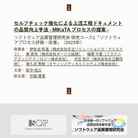
1
セルフチェック強化による上流工程ドキュメント
の品質向上手法 - MIKaTA プロセスの提案 -
ソフトウェア品質管理研究会 研究コース1「ソフトウェ
アプロセス評価・改善」（2023年）
執筆者：
伊佐治 有造（株式会社日立ソリューションズ・クリエイ
ト）
、
東 修司（株式会社オージス総研）
、
槇原 千恵（ミラクシ
アエッジテクノロジー株式会社）
、
河合 克己（株式会社日立製作
所）
、
津久井 秀樹（キヤノンメディカルシステムズ株式会社）
主査：
田中 桂三
副主査：
中森 博晃
1