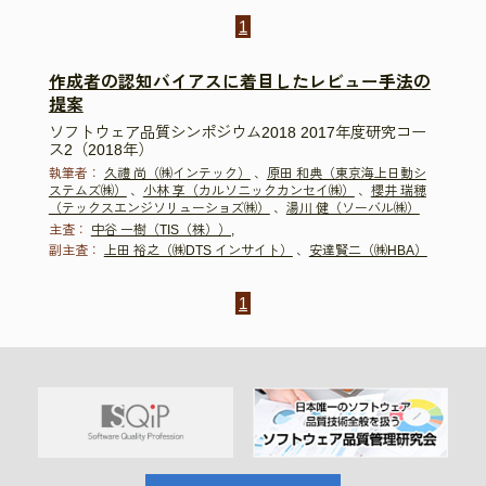
1
作成者の認知バイアスに着目したレビュー手法の
提案
ソフトウェア品質シンポジウム2018 2017年度研究コー
ス2（2018年）
執筆者：
久禮 尚（㈱インテック）
、
原田 和典（東京海上日動シ
ステムズ㈱）
、
小林 享（カルソニックカンセイ㈱）
、
櫻井 瑞穂
（テックスエンジソリューショズ㈱）
、
湯川 健（ソーバル㈱）
主査：
中谷 一樹（TIS（株））,
副主査：
上田 裕之（㈱DTS インサイト）
、
安達賢二（㈱HBA）
1