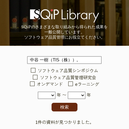
SQiP
の
さまざまな取り組みから
得られた成果を
一般公開しています。
ソフトウェア品質管理に
お役立てください。
ソフトウェア品質シンポジウム
ソフトウェア品質管理研究会
オンデマンド
eラーニング
年 〜
年
1件の資料が見つかりました。