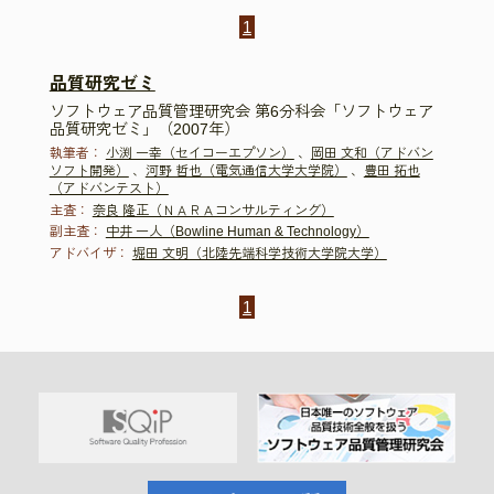
1
品質研究ゼミ
ソフトウェア品質管理研究会 第6分科会「ソフトウェア
品質研究ゼミ」（2007年）
執筆者：
小渕 一幸（セイコーエプソン）
、
岡田 文和（アドバン
ソフト開発）
、
河野 哲也（電気通信大学大学院）
、
豊田 拓也
（アドバンテスト）
主査：
奈良 隆正（ＮＡＲＡコンサルティング）
副主査：
中井 一人（Bowline Human & Technology）
アドバイザ：
堀田 文明（北陸先端科学技術大学院大学）
1