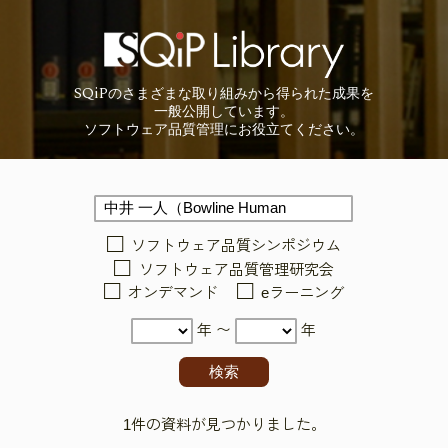
SQiP
の
さまざまな取り組みから
得られた成果を
一般公開しています。
ソフトウェア品質管理に
お役立てください。
ソフトウェア品質シンポジウム
ソフトウェア品質管理研究会
オンデマンド
eラーニング
年 〜
年
1件の資料が見つかりました。