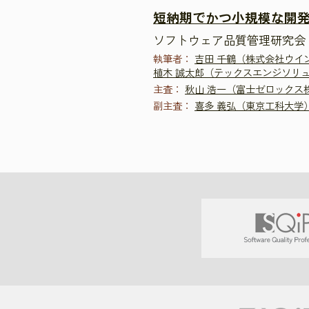
短納期でかつ小規模な開
ソフトウェア品質管理研究会 
執筆者：
吉田 千鶴（株式会社ウイン
植木 誠太郎（テックスエンジソリ
主査：
秋山 浩一（富士ゼロックス
副主査：
喜多 義弘（東京工科大学