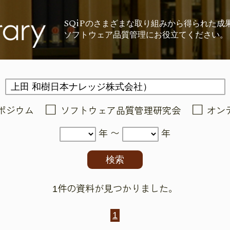
SQiP
の
さまざまな取り組みから
得られた成
ソフトウェア品質管理に
お役立てください。
ポジウム
ソフトウェア品質管理研究会
オン
年 〜
年
1件の資料が見つかりました。
1