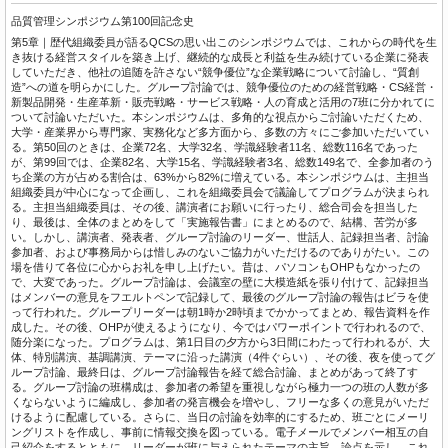
品質管理シンポジウム第100回記念史
第5章｜歴代組織委員が語るQCSの思い出このシンポジウムでは、これからの時代を生
き抜ける経営スタイルを築き上げ、継続的な成長と利益を生み続けている企業に発表
していただき、他社の追随を許さない“競争優位”な企業戦略について討論し、“質創
造”への道を明らかにした。グループ討論では、競争優位のための経営戦略・CS経営・
新製品開発・生産革新・販売戦略・サービス戦略・人の育成と活用の7班に分かれてに
ついて討論いただいた。本シンポジウムは、多角的な視点からご討論いただくため、
大学・産業界から専門家、実務化など多方面から、多数の方々にご参加いただいてい
る。第50回のときは、企業72名、大学32名、学識経験者11名、総数116名であった
が、第99回では、企業82名、大学15名、学識経験者3名、総数149名で、全参加者のう
ち企業の方が占める割合は、63%から82%に増えている。本シンポジウムは、主担当
組織委員が中心になって企画し、これを組織委員会で議論してプログラムが決まられ
る。主担当組織委員は、その後、講演者にお願いに行ったり、総合司会を担当した
り、最後は、全体のまとめをして「実施報告書」にまとめるので、結構、苦労が多
い。しかし、講演者、発表者、グループ討論のリーダー、世話人、記録担当者、討論
参加者、および事務局からは惜しみのないご協力がいただけるのでありがたい。この
場を借りて各位に心からお礼を申し上げたい。昔は、パソコンもOHPもなかったの
で、大変であった。グループ討論は、会議室の壁に大模造紙を張り付けて、記録担当
はメンバーの意見をフエルトペンで記録して、最後のグループ討論の報告はビラを使
って行われた。グループリーダーは朝1時か2時頃までかかってまとめ、報告資料を作
成した。その後、OHPが使えるようになり、今ではパワーポイントで行われるので、
随分楽になった。プログラムは、第1日目の夕方から3日間にわたって行われるが、大
体、特別講演、基調講演、テーマに沿った講演（4件ぐらい）、その後、夜を使ってグ
ループ討論、最終日は、グループ討論報告を経て総合討論、まとめがあって終了す
る。グループ討論の班構成は、参加者の希望を重視しながら極力一つの班の人数が多
くならないように編成し、参加者の発言機会を増やし、フリーな多くの意見がいただ
けるように配慮している。さらに、当日の討論を効率的にするため、班ごとにメーリ
ングリストを作成し、事前に情報交換を図っている。電子メールでメンバー相互の自
己紹介をするとともに、リーダーが班に与えられたテーマの主旨、論点を示し、これ